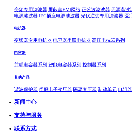
变频专用滤波器
屏蔽室EMI网络
正弦波滤波器
无源谐波
电源滤波器
IEC插座电源滤波器
光伏逆变专用滤波器
医
电抗器
变频器专用电抗器
电容器串联电抗器
高压电抗器系列
电容器
并联电容器系列
智能电容器系列
控制器系列
其他产品
谐波保护器
伺服电子变压器
隔离变压器
制动单元
电阻器
新闻中心
支持与服务
联系方式