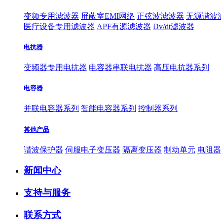
变频专用滤波器
屏蔽室EMI网络
正弦波滤波器
无源谐波
医疗设备专用滤波器
APF有源滤波器
Dv/dt滤波器
电抗器
变频器专用电抗器
电容器串联电抗器
高压电抗器系列
电容器
并联电容器系列
智能电容器系列
控制器系列
其他产品
谐波保护器
伺服电子变压器
隔离变压器
制动单元
电阻器
新闻中心
支持与服务
联系方式